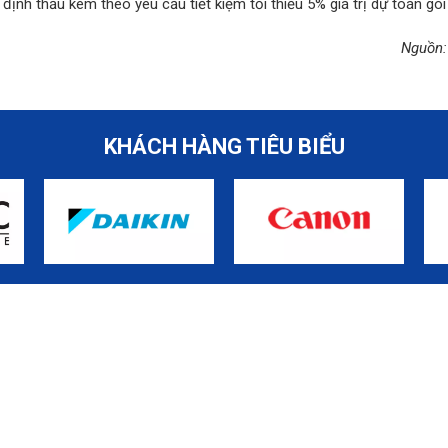
 định thầu kèm theo yêu cầu tiết kiệm tối thiểu 5% giá trị dự toán gói
Nguồn: 
KHÁCH HÀNG TIÊU BIỂU