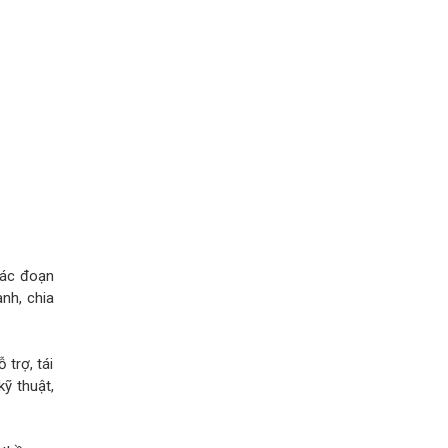
các đoạn
nh, chia
 trợ, tái
kỹ thuật,