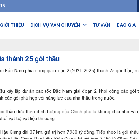
615
GIỚI THIỆU
DỊCH VỤ VẬN CHUYỂN
TƯ VẤN
BÁO GIÁ
a thành 25 gói thầu
c Bắc Nam phía đông giai đoạn 2 (2021-2025) thành 25 gói thầu, mỗi
hầu xây lắp dự án cao tốc Bắc Nam giai đoạn 2, khởi công các gói 
nh các gói phù hợp với năng lực của nhà thầu trong nước.
 gói thầu dựa theo định hướng của Chính phủ là không chia nhỏ và
ối vật tư, vật liệu thi công.
ậu Giang dài 37 km, giá trị hơn 7.960 tỷ đồng. Tiếp theo là gói thầ