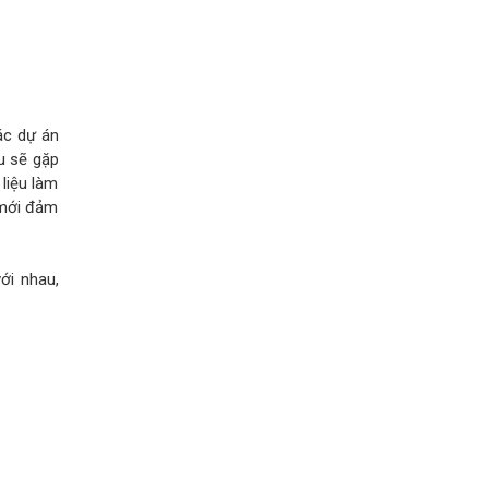
ác dự án
u sẽ gặp
 liệu làm
 mới đảm
ới nhau,