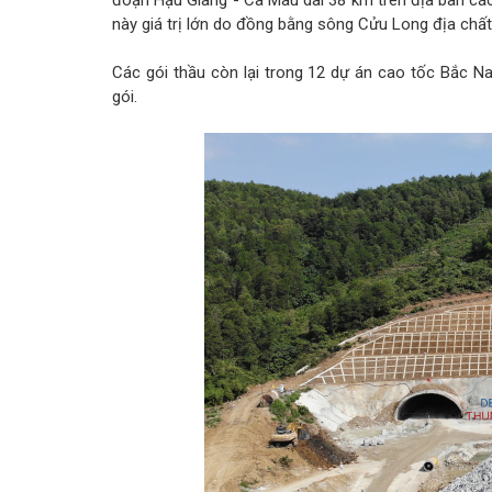
đoạn Hậu Giang - Cà Mau dài 38 km trên địa bàn các t
này giá trị lớn do đồng bằng sông Cửu Long địa chất
Các gói thầu còn lại trong 12 dự án cao tốc Bắc Na
gói.