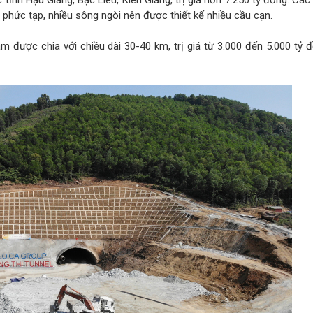
ỉnh Hậu Giang, Bạc Liêu, Kiên Giang, trị giá hơn 7.250 tỷ đồng. Các
 phức tạp, nhiều sông ngòi nên được thiết kế nhiều cầu cạn.
m được chia với chiều dài 30-40 km, trị giá từ 3.000 đến 5.000 tỷ 