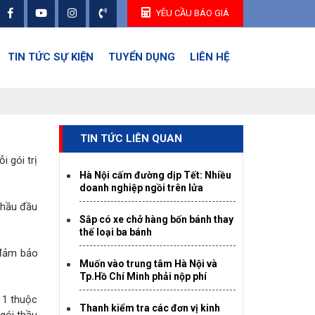
YÊU CẦU BÁO GIÁ
TIN TỨC SỰ KIỆN
TUYỂN DỤNG
LIÊN HỆ
TIN TỨC LIÊN QUAN
 gói trị
Hà Nội cấm đường dịp Tết: Nhiều
doanh nghiệp ngồi trên lửa
thầu đầu
Sắp có xe chở hàng bốn bánh thay
thế loại ba bánh
 đảm bảo
Muốn vào trung tâm Hà Nội và
Tp.Hồ Chí Minh phải nộp phí
u 1 thuộc
Thanh kiểm tra các đơn vị kinh