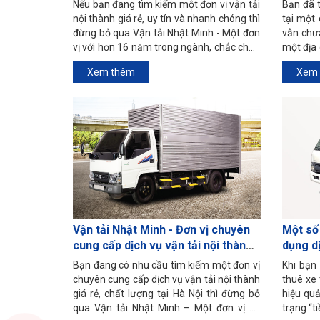
Nếu bạn đang tìm kiếm một đơn vị vận tải
Bạn đã 
nội thành giá rẻ, uy tín và nhanh chóng thì
tại một 
đừng bỏ qua Vận tải Nhật Minh - Một đơn
vẫn chư
vị với hơn 16 năm trong ngành, chắc chắn
một địa
sẽ là địa chỉ để quý khách hàng gửi trọn
vụ vận c
Xem thêm
Xem 
niềm tin.
tham khả
Nhật Min
Vận tải Nhật Minh - Đơn vị chuyên
Một số 
cung cấp dịch vụ vận tải nội thành
dụng dị
giá rẻ, chất lượng
Bạn đang có nhu cầu tìm kiếm một đơn vị
Khi bạn
chuyên cung cấp dịch vụ vận tải nội thành
thuê xe 
giá rẻ, chất lượng tại Hà Nội thì đừng bỏ
hiệu qu
qua Vận tải Nhật Minh – Một đơn vị có
trạng “t