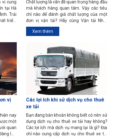
 vị cung
Chất lượng là vấn đề quan trọng hàng đầu
ín tại Hà
mà khách hàng quan tâm. Vậy các tiêu
inh. Trải
chí nào để đánh giá chất lượng của một
át triển,
đơn vị vận tải? Hãy cùng Vận tải Nhật
ỉ để quý
Minh tìm hiểu qua bài viết này nhé.
Xem thêm
ơn vị
Các lợi ích khi sử dịch vụ cho thuê
xe tải
 hiện nay
Bạn đang băn khoăn không biết có nên sử
 được một
dụng dịch vụ cho thuê xe tải hay không?
gười quan
Các lợi ích mà dịch vụ mang lại là gì? Địa
dàng lựa
chỉ nào cung cấp dịch vụ cho thuê xe tải