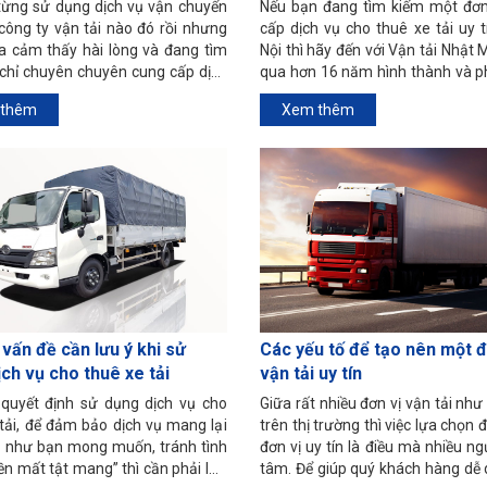
từng sử dụng dịch vụ vận chuyển
Nếu bạn đang tìm kiếm một đơn
công ty vận tải nào đó rồi nhưng
cấp dịch vụ cho thuê xe tải uy t
a cảm thấy hài lòng và đang tìm
Nội thì hãy đến với Vận tải Nhật M
 chỉ chuyên chuyên cung cấp dịch
qua hơn 16 năm hình thành và ph
huyển uy tín tại Hà Nội. Vậy hãy
Nhật Minh chắc chắn là địa ch
thêm
Xem thêm
o dịch vụ vận chuyển tại Vận tải
khách hàng gửi trọn niềm tin.
h để có lựa chọn tốt nhất nhé.
vấn đề cần lưu ý khi sử
Các yếu tố để tạo nên một đ
ch vụ cho thuê xe tải
vận tải uy tín
 quyết định sử dụng dịch vụ cho
Giữa rất nhiều đơn vị vận tải như
tải, để đảm bảo dịch vụ mang lại
trên thị trường thì việc lựa chọn
ả như bạn mong muốn, tránh tình
đơn vị uy tín là điều mà nhiều n
iền mất tật mang” thì cần phải lưu
tâm. Để giúp quý khách hàng dễ 