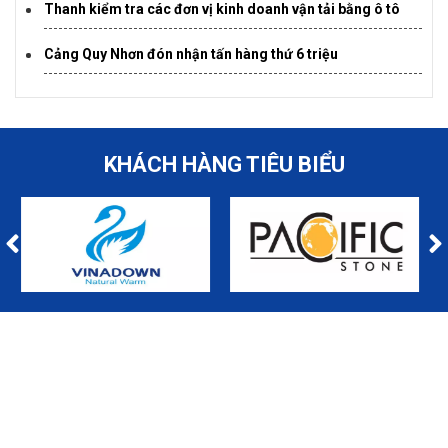
Thanh kiểm tra các đơn vị kinh doanh vận tải bằng ô tô
Cảng Quy Nhơn đón nhận tấn hàng thứ 6 triệu
KHÁCH HÀNG TIÊU BIỂU