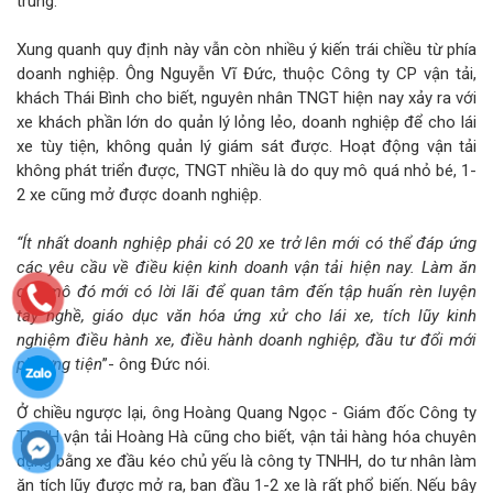
trung.
Xung quanh quy định này vẫn còn nhiều ý kiến trái chiều từ phía
doanh nghiệp. Ông Nguyễn Vĩ Đức, thuộc Công ty CP vận tải,
khách Thái Bình cho biết, nguyên nhân TNGT hiện nay xảy ra với
xe khách phần lớn do quản lý lỏng lẻo, doanh nghiệp để cho lái
xe tùy tiện, không quản lý giám sát được. Hoạt động vận tải
không phát triển được, TNGT nhiều là do quy mô quá nhỏ bé, 1-
2 xe cũng mở được doanh nghiệp.
“Ít nhất doanh nghiệp phải có 20 xe trở lên mới có thể đáp ứng
các yêu cầu về điều kiện kinh doanh vận tải hiện nay. Làm ăn
quy mô đó mới có lời lãi để quan tâm đến tập huấn rèn luyện
tay nghề, giáo dục văn hóa ứng xử cho lái xe, tích lũy kinh
nghiệm điều hành xe, điều hành doanh nghiệp, đầu tư đổi mới
phương tiện
”- ông Đức nói.
Ở chiều ngược lại, ông Hoàng Quang Ngọc - Giám đốc Công ty
TNHH vận tải Hoàng Hà cũng cho biết, vận tải hàng hóa chuyên
dụng bằng xe đầu kéo chủ yếu là công ty TNHH, do tư nhân làm
ăn tích lũy được mở ra, ban đầu 1-2 xe là rất phổ biến. Nếu bây