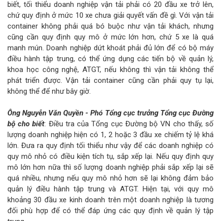
biết, tối thiểu doanh nghiệp vận tải phải có 20 đầu xe trở lên,
chứ quy định ở mức 10 xe chưa giải quyết vấn đề gì. Với vận tải
container không phải quá bó buộc như vận tải khách, nhưng
cũng cần quy định quy mô ở mức lớn hơn, chứ 5 xe là quá
manh mún. Doanh nghiệp dứt khoát phải đủ lớn để có bộ máy
điều hành tập trung, có thể ứng dụng các tiến bộ về quản lý,
khoa học công nghệ, ATGT, nếu không thì vận tải không thể
phát triển được. Vận tải container cũng cần phải quy tụ lại,
không thể để như bây giờ.
Ông Nguyễn Văn Quyền - Phó Tổng cục trưởng Tổng cục Đường
bộ cho biết
: Điều tra của Tổng cục Đường bộ VN cho thấy, số
lượng doanh nghiệp hiện có 1, 2 hoặc 3 đầu xe chiếm tỷ lệ khá
lớn. Đưa ra quy định tối thiểu như vậy để các doanh nghiệp có
quy mô nhỏ có điều kiện tích tụ, sắp xếp lại. Nếu quy định quy
mô lớn hơn nữa thì số lượng doanh nghiệp phải sắp xếp lại sẽ
quá nhiều, nhưng nếu quy mô nhỏ hơn sẽ lại không đảm bảo
quản lý điều hành tập trung và ATGT. Hiện tại, với quy mô
khoảng 30 đầu xe kinh doanh trên một doanh nghiệp là tương
đối phù hợp để có thể đáp ứng các quy định về quản lý tập