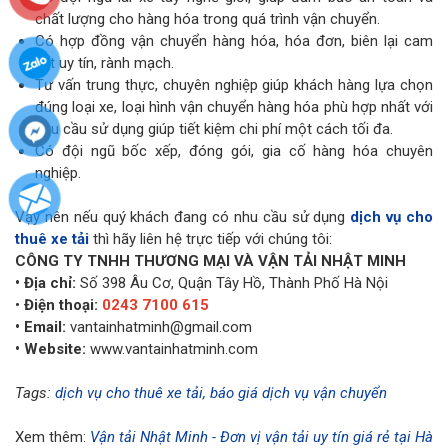
chất lượng cho hàng hóa trong quá trình vận chuyển.
Có hợp đồng vận chuyển hàng hóa, hóa đơn, biên lại cam
kết uy tín, rành mạch.
Tư vấn trung thực, chuyên nghiệp giúp khách hàng lựa chọn
đúng loại xe, loại hình vận chuyển hàng hóa phù hợp nhất với
nhu cầu sử dụng giúp tiết kiệm chi phí một cách tối đa.
Có đội ngũ bốc xếp, đóng gói, gia cố hàng hóa chuyên
nghiệp.
Vậy nên nếu quý khách đang có nhu cầu sử dụng
dịch vụ cho
thuê xe tải
thì hãy liên hệ trực tiếp với chúng tôi:
CÔNG TY TNHH THƯƠNG MẠI VÀ VẬN TẢI NHẬT MINH
• Địa chỉ:
Số 398 Âu Cơ, Quận Tây Hồ, Thành Phố Hà Nội
•
Điện thoại:
0243 7100 615
• Email:
vantainhatminh@gmail.com
• Website:
www.vantainhatminh.com
Tags:
dịch vụ cho thuê xe tải,
báo giá dịch vụ vận chuyển
Xem thêm:
Vận tải Nhật Minh - Đơn vị vận tải uy tín giá rẻ tại Hà