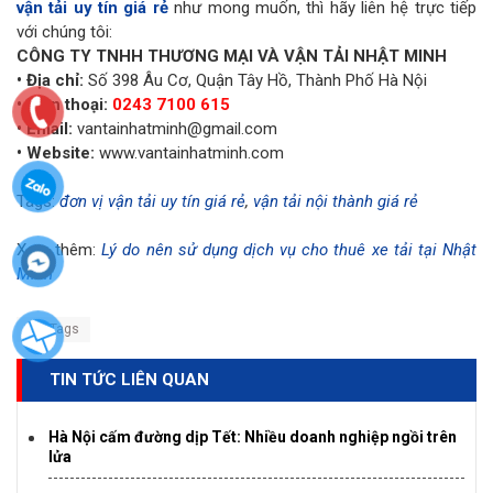
vận tải uy tín giá rẻ
như mong muốn, thì hãy liên hệ trực tiếp
với chúng tôi:
CÔNG TY TNHH THƯƠNG MẠI VÀ VẬN TẢI NHẬT MINH
• Địa chỉ:
Số 398 Âu Cơ, Quận Tây Hồ, Thành Phố Hà Nội
• Điện thoại:
0243 7100 615
• Email:
vantainhatminh@gmail.com
• Website:
www.vantainhatminh.com
Tags:
đơn vị vận tải uy tín giá rẻ
,
vận tải nội thành giá rẻ
Xem thêm:
Lý do nên sử dụng dịch vụ cho thuê xe tải tại Nhật
Minh
Tags
TIN TỨC LIÊN QUAN
Hà Nội cấm đường dịp Tết: Nhiều doanh nghiệp ngồi trên
lửa