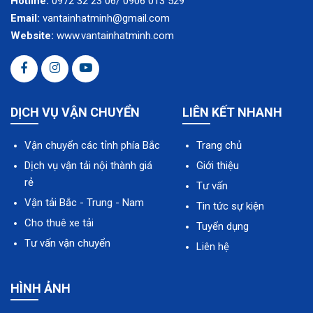
Hotline:
0972 32 23 06/ 0906 013 529
Email:
vantainhatminh@gmail.com
Website:
www.vantainhatminh.com
DỊCH VỤ VẬN CHUYỂN
LIÊN KẾT NHANH
Vận chuyển các tỉnh phía Bắc
Trang chủ
Dịch vụ vận tải nội thành giá
Giới thiệu
rẻ
Tư vấn
Vận tải Bắc - Trung - Nam
Tin tức sự kiện
Cho thuê xe tải
Tuyển dụng
Tư vấn vận chuyển
Liên hệ
HÌNH ẢNH