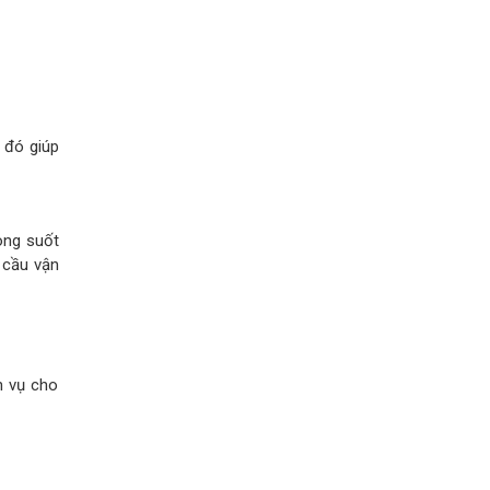
 đó giúp
rong suốt
 cầu vận
h vụ cho