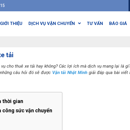
615
GIỚI THIỆU
DỊCH VỤ VẬN CHUYỂN
TƯ VẤN
BÁO GIÁ
e tải
ụ cho thuê xe tải hay không? Các lợi ích mà dịch vụ mang lại là gì?
ả những câu hỏi đó sẽ được
Vận tải Nhật Minh
giải đáp qua bài viết
m thời gian
ệm công sức vận chuyển