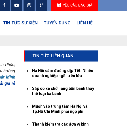
YÊU CẦU BÁO GIÁ
TIN TỨC SỰ KIỆN
TUYỂN DỤNG
LIÊN HỆ
TIN TỨC LIÊN QUAN
nh Phúc,
xu hướng
Hà Nội cấm đường dịp Tết: Nhiều
doanh nghiệp ngồi trên lửa
hật Minh
ải giá rẻ
Sắp có xe chở hàng bốn bánh thay
thế loại ba bánh
Muốn vào trung tâm Hà Nội và
Tp.Hồ Chí Minh phải nộp phí
Thanh kiểm tra các đơn vị kinh